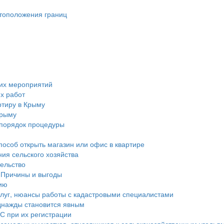
стоположения границ
ких мероприятий
х работ
ртиру в Крыму
Крыму
 порядок процедуры
пособ открыть магазин или офис в квартире
ния сельского хозяйства
тельство
 Причины и выгоды
ию
услуг, нюансы работы с кадастровыми специалистами
днажды становится явным
С при их регистрации