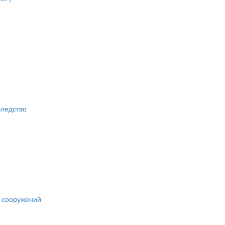
следство
х сооружений