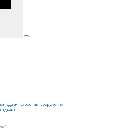
ния зданий строений, сооружений
я здания
ОМГ)