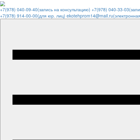
+7(978) 040-09-40
(запись на консультацию)
+7(978) 040-33-03
(зап
+7(978) 914-00-00
(для юр. лиц)
ekotehprom14@mail.ru
(электронная