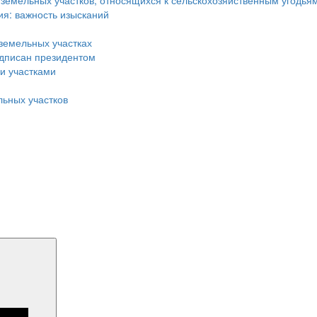
земельных участков, относящихся к сельскохозяйственным угодья
я: важность изысканий
земельных участках
одписан президентом
и участками
льных участков