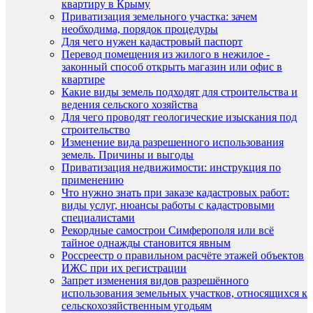
квартиру в Крыму
Приватизация земельного участка: зачем
необходима, порядок процедуры
Для чего нужен кадастровый паспорт
Перевод помещения из жилого в нежилое -
законный способ открыть магазин или офис в
квартире
Какие виды земель подходят для строительства и
ведения сельского хозяйства
Для чего проводят геологические изыскания под
строительство
Изменение вида разрешенного использования
земель. Причины и выгоды
Приватизация недвижимости: инструкция по
применению
Что нужно знать при заказе кадастровых работ:
виды услуг, нюансы работы с кадастровыми
специалистами
Рекордные самострои Симферополя или всё
тайное однажды становится явным
Россреестр о правильном расчёте этажей объектов
ИЖС при их регистрации
Запрет изменения видов разрешённого
использования земельных участков, относящихся к
сельскохозяйственным угодьям