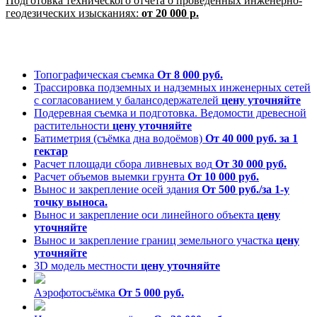
Подготовка технического отчета о проведенных инженерно-
геодезических изысканиях:
от 20 000 р.
Топографическая съемка
От 8 000 руб.
Трассировка подземных и надземных инженерных сетей
с согласованием у балансодержателей
цену уточняйте
Подеревная съемка и подготовка. Ведомости древесной
растительности
цену уточняйте
Батиметрия (съёмка дна водоёмов)
От 40 000 руб. за 1
гектар
Расчет площади сбора ливневых вод
От 30 000 руб.
Расчет объемов выемки грунта
От 10 000 руб.
Вынос и закрепление осей здания
От 500 руб./за 1-у
точку выноса.
Вынос и закрепление оси линейного объекта
цену
уточняйте
Вынос и закрепление границ земельного участка
цену
уточняйте
3D модель местности
цену уточняйте
Аэрофотосъёмка
От 5 000 руб.