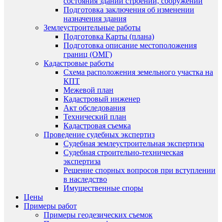
состояния зданий строений, сооружений
Подготовка заключения об изменении
назначения здания
Землеустроительные работы
Подготовка Карты (плана)
Подготовка описание местоположения
границ (ОМГ)
Кадастровые работы
Схема расположения земельного участка на
КПТ
Межевой план
Кадастровый инженер
Акт обследования
Технический план
Кадастровая съемка
Проведение судебных экспертиз
Судебная землеустроительная экспертиза
Судебная строительно-техническая
экспертиза
Решение спорных вопросов при вступлении
в наследство
Имущественные споры
Цены
Примеры работ
Примеры геодезических съемок