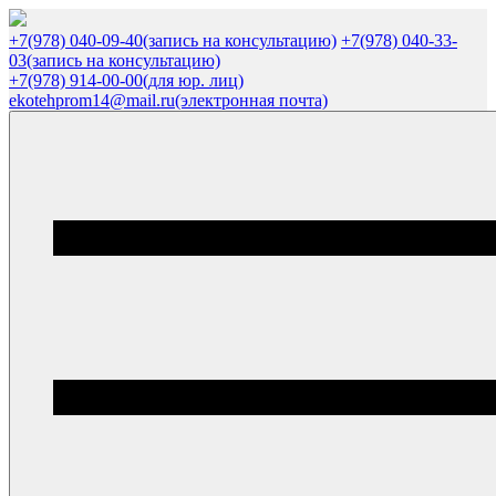
+7(978) 040-09-40
(запись на консультацию)
+7(978) 040-33-
03
(запись на консультацию)
+7(978) 914-00-00
(для юр. лиц)
ekotehprom14@mail.ru
(электронная почта)