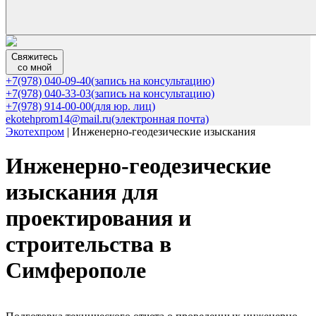
Свяжитесь
со мной
+7(978) 040-09-40
(запись на консультацию)
+7(978) 040-33-03
(запись на консультацию)
+7(978) 914-00-00
(для юр. лиц)
ekotehprom14@mail.ru
(электронная почта)
Экотехпром
|
Инженерно-геодезические изыскания
Инженерно-геодезические
изыскания для
проектирования и
строительства в
Симферополе