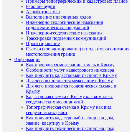
Примеры топографических и кадастровых планов
Рабочие будни
Аэрофотосъемка
Выполнение нивелирных ходов
Инженерно геологические изыскания
гидротехнических сооружений
Инженерно-геодезические изыскания
Трассировка подземных коммуникаций
Проектирование
Съемка (координирование) и подготовка описания
местоположения границ
Информация
Как проводится межевание земель в Крыму
Особенности услуг кадастрового инженера
Как получить кадастровый паспорт в Крыму
Для чего выполняется межевание в Крыму
Для чего проводится геодезическая съемка в
Крыму
Кадастровая съемка в Крыму как комплекс
геодезических мероприятий
Топографическая съемка в Крыму как вид
геодезических работ
Как получить кадастровый паспорт на дом,
здание, квартиру в Крыму
Как получить технический паспорт на дом,