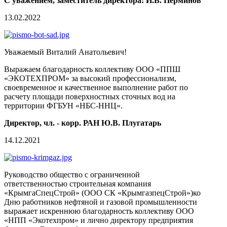
С уважением, заместитель директора: И.В. Перминов
13.02.2022
Уважаемый Виталий Анатольевич!
Выражаем благодарность коллективу ООО «ППШ
«ЭКОТЕХПРОМ» за высокий профессионализм,
своевременное и качественное выполнение работ по
расчету площади поверхностных сточных вод на
территории ФГБУН «НБС-ННЦ».
Директор, чл. - корр. РАН Ю.В. Плугатарь
14.12.2021
Руководство общество с ограниченной
ответственностью строительная компания
«КрымгаCпецCтрой» (ООО СК «КрымгазпецCтрой»)ко
Дню работников нефтяной и газовой промышленности
выражает искреннюю благодарность коллективу ООО
«НПП «Экотехпром» и лично директору предприятия