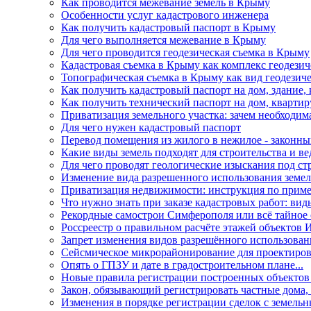
Как проводится межевание земель в Крыму
Особенности услуг кадастрового инженера
Как получить кадастровый паспорт в Крыму
Для чего выполняется межевание в Крыму
Для чего проводится геодезическая съемка в Крыму
Кадастровая съемка в Крыму как комплекс геодези
Топографическая съемка в Крыму как вид геодезиче
Как получить кадастровый паспорт на дом, здание,
Как получить технический паспорт на дом, кварти
Приватизация земельного участка: зачем необходим
Для чего нужен кадастровый паспорт
Перевод помещения из жилого в нежилое - законны
Какие виды земель подходят для строительства и ве
Для чего проводят геологические изыскания под ст
Изменение вида разрешенного использования земе
Приватизация недвижимости: инструкция по прим
Что нужно знать при заказе кадастровых работ: ви
Рекордные самострои Симферополя или всё тайное
Россреестр о правильном расчёте этажей объектов
Запрет изменения видов разрешённого использован
Сейсмическое микрорайонирование для проектиров
Опять о ГПЗУ и дате в градостроительном плане...
Новые правила регистрации построенных объектов 
Закон, обязывающий регистрировать частные дома,
Изменения в порядке регистрации сделок с земель