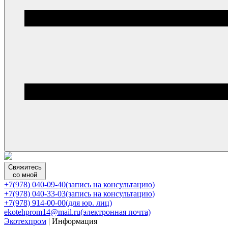
Свяжитесь
со мной
+7(978) 040-09-40
(запись на консультацию)
+7(978) 040-33-03
(запись на консультацию)
+7(978) 914-00-00
(для юр. лиц)
ekotehprom14@mail.ru
(электронная почта)
Экотехпром
|
Информация