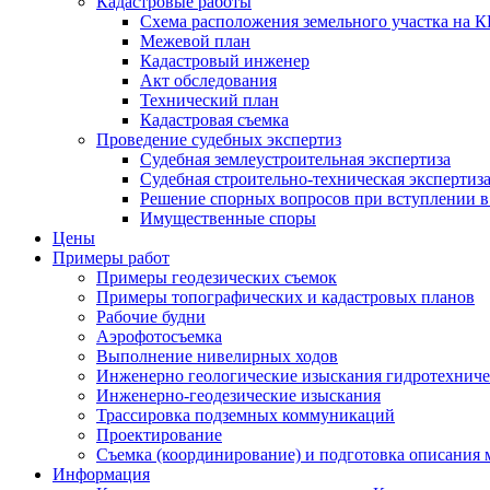
Кадастровые работы
Схема расположения земельного участка на 
Межевой план
Кадастровый инженер
Акт обследования
Технический план
Кадастровая съемка
Проведение судебных экспертиз
Судебная землеустроительная экспертиза
Судебная строительно-техническая экспертиз
Решение спорных вопросов при вступлении в
Имущественные споры
Цены
Примеры работ
Примеры геодезических съемок
Примеры топографических и кадастровых планов
Рабочие будни
Аэрофотосъемка
Выполнение нивелирных ходов
Инженерно геологические изыскания гидротехнич
Инженерно-геодезические изыскания
Трассировка подземных коммуникаций
Проектирование
Съемка (координирование) и подготовка описания
Информация