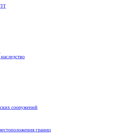
КПТ
а
 наследство
еских сооружений
 местоположения границ