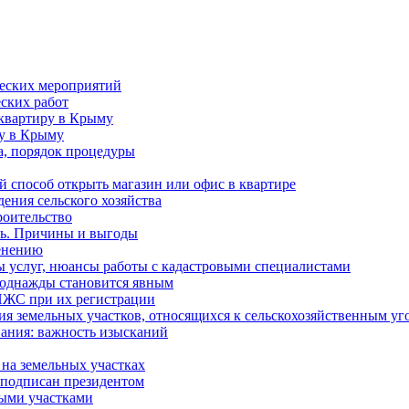
ческих мероприятий
ских работ
 квартиру в Крыму
ру в Крыму
а, порядок процедуры
й способ открыть магазин или офис в квартире
дения сельского хозяйства
роительство
ль. Причины и выгоды
енению
ды услуг, нюансы работы с кадастровыми специалистами
 однажды становится явным
 ИЖС при их регистрации
ия земельных участков, относящихся к сельскохозяйственным уг
ания: важность изысканий
на земельных участках
 подписан президентом
ными участками