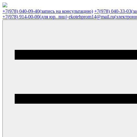
+7(978) 040-09-40
(запись на консультацию)
+7(978) 040-33-03
(з
+7(978) 914-00-00
(для юр. лиц)
ekotehprom14@mail.ru
(электронн