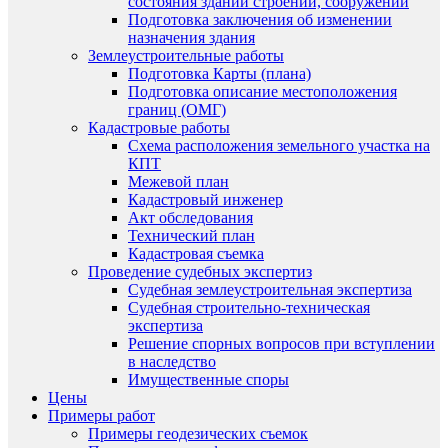
состояния зданий строений, сооружений
Подготовка заключения об изменении
назначения здания
Землеустроительные работы
Подготовка Карты (плана)
Подготовка описание местоположения
границ (ОМГ)
Кадастровые работы
Схема расположения земельного участка на
КПТ
Межевой план
Кадастровый инженер
Акт обследования
Технический план
Кадастровая съемка
Проведение судебных экспертиз
Судебная землеустроительная экспертиза
Судебная строительно-техническая
экспертиза
Решение спорных вопросов при вступлении
в наследство
Имущественные споры
Цены
Примеры работ
Примеры геодезических съемок