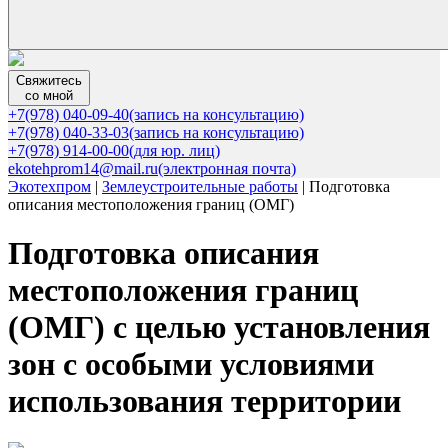
Свяжитесь
со мной
+7(978) 040-09-40
(запись на консультацию)
+7(978) 040-33-03
(запись на консультацию)
+7(978) 914-00-00
(для юр. лиц)
ekotehprom14@mail.ru
(электронная почта)
Экотехпром
|
Землеустроительные работы
|
Подготовка
описания местоположения границ (ОМГ)
Подготовка описания
местоположения границ
(ОМГ) с целью установления
зон с особыми условиями
использования территории