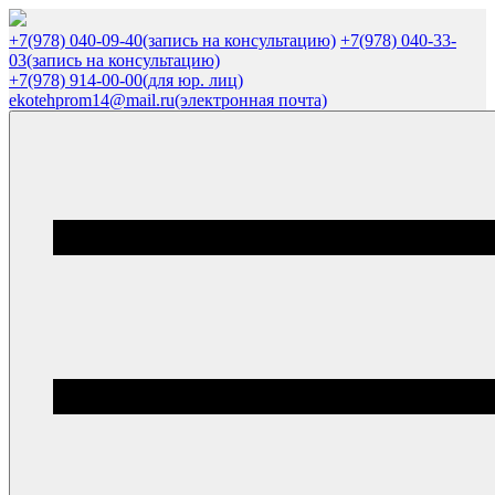
+7(978) 040-09-40
(запись на консультацию)
+7(978) 040-33-
03
(запись на консультацию)
+7(978) 914-00-00
(для юр. лиц)
ekotehprom14@mail.ru
(электронная почта)