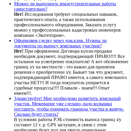
Можно ли выполнить землеустроительные работы
самостоятельно?
Нет!
Исследования требуют специальных навыков,
практического опыта, а также использования
профессионального оборудования. Заказать услугу
можно у профессиональных кадастровых инженеров
компании «Экотехпром».
Оформляем сделку через дом.клик. Нужны ли
документы по выносу земельных участков?
Нет!
При оформлении Договора купли-продажи
необходим документ, подтверждающий ПРАВО!!!! Все
остальное на усмотрение покупателя! А вот обозначение
границ з/у на местности - это важно для принятия
решения о приобретении з/у. Бывает так что документ,
подтверждающий ПРАВО имеется, а самого земельного
участка НЕТ!!! И тогда покупатель упирается в
судебные процессы!!!! Плавали - знаем!!! Опыт
имеем!!!.
Здравствуйте! Мне необходимо разметить земельный
участок. Межевание уже сделано, надо колышки
поставить, чтобы понимать границы участка в живую.
Сколько будет стоить?
В условиях работы РЭБ стоимость выноса границ з/у
составит 12 т. р. GPS заглушен, в связи с этим
необходимо будет пол дня тянуть правильные