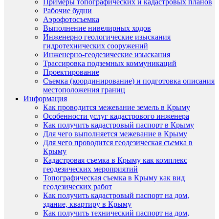
Примеры топографических и кадастровых планов
Рабочие будни
Аэрофотосъемка
Выполнение нивелирных ходов
Инженерно геологические изыскания
гидротехнических сооружений
Инженерно-геодезические изыскания
Трассировка подземных коммуникаций
Проектирование
Съемка (координирование) и подготовка описания
местоположения границ
Информация
Как проводится межевание земель в Крыму
Особенности услуг кадастрового инженера
Как получить кадастровый паспорт в Крыму
Для чего выполняется межевание в Крыму
Для чего проводится геодезическая съемка в
Крыму
Кадастровая съемка в Крыму как комплекс
геодезических мероприятий
Топографическая съемка в Крыму как вид
геодезических работ
Как получить кадастровый паспорт на дом,
здание, квартиру в Крыму
Как получить технический паспорт на дом,