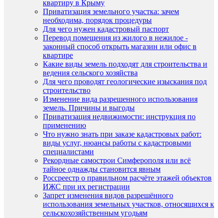
квартиру в Крыму
Приватизация земельного участка: зачем
необходима, порядок процедуры
Для чего нужен кадастровый паспорт
Перевод помещения из жилого в нежилое -
законный способ открыть магазин или офис в
квартире
Какие виды земель подходят для строительства и
ведения сельского хозяйства
Для чего проводят геологические изыскания под
строительство
Изменение вида разрешенного использования
земель. Причины и выгоды
Приватизация недвижимости: инструкция по
применению
Что нужно знать при заказе кадастровых работ:
виды услуг, нюансы работы с кадастровыми
специалистами
Рекордные самострои Симферополя или всё
тайное однажды становится явным
Россреестр о правильном расчёте этажей объектов
ИЖС при их регистрации
Запрет изменения видов разрешённого
использования земельных участков, относящихся к
сельскохозяйственным угодьям