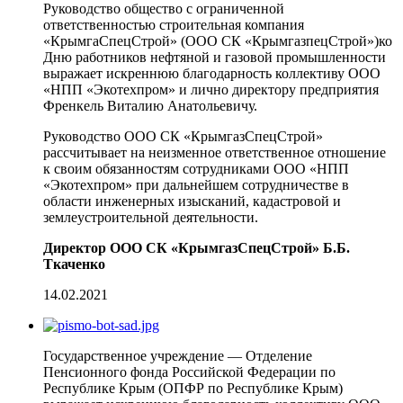
Руководство общество с ограниченной
ответственностью строительная компания
«КрымгаCпецCтрой» (ООО СК «КрымгазпецCтрой»)ко
Дню работников нефтяной и газовой промышленности
выражает искреннюю благодарность коллективу ООО
«НПП «Экотехпром» и лично директору предприятия
Френкель Виталию Анатольевичу.
Руководство ООО СК «КрымгазCпецCтрой»
рассчитывает на неизменное ответственное отношение
к своим обязанностям сотрудниками ООО «НПП
«Экотехпром» при дальнейшем сотрудничестве в
области инженерных изысканий, кадастровой и
землеустроительной деятельности.
Директор ООО СК «КрымгазCпецCтрой» Б.Б.
Ткаченко
14.02.2021
Государственное учреждение — Отделение
Пенсионного фонда Российской Федерации по
Республике Крым (ОПФР по Республике Крым)