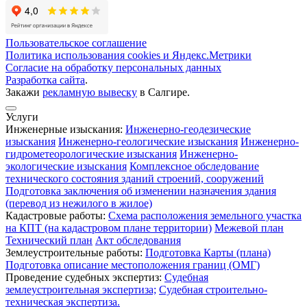
Пользовательское соглашение
Политика использования cookies и Яндекс.Метрики
Согласие на обработку персональных данных
Разработка сайта
.
Закажи
рекламную вывеску
в Салгире.
Услуги
Инженерные изыскания:
Инженерно-геодезические
изыскания
Инженерно-геологические изыскания
Инженерно-
гидрометеорологические изыскания
Инженерно-
экологические изыскания
Комплексное обследование
технического состояния зданий строений, сооружений
Подготовка заключения об изменении назначения здания
(перевод из нежилого в жилое)
Кадастровые работы:
Схема расположения земельного участка
на КПТ (на кадастровом плане территории)
Межевой план
Технический план
Акт обследования
Землеустроительные работы:
Подготовка Карты (плана)
Подготовка описание местоположения границ (ОМГ)
Проведение судебных экспертиз:
Судебная
землеустроительная экспертиза;
Судебная строительно-
техническая экспертиза.