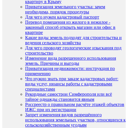
квартиру в Крыму
Приватизация земельного участка: зачем
необходима, порядок процедуры
Для чего нужен кадастровый паспорт
Перевод помещения из жилого в нежилое -
законный способ открыть магазин или офис в
квартире
Какие виды земель подходят для строительства и
ведения сельского хозяйства
Для чего проводят геологические изыскания под
строительство
Изменение вида разрешенного использования
земель. Причины и выгоды
Приватизация недвижимости: инструкция по
применению
Что нужно знать при заказе кадастровых работ:
виды услуг, нюансы работы с кадастровыми
специалистами
Рекордные самострои Симферополя или всё
тайное однажды становится явным
Россреестр о правильном расчёте этажей объектов
ИЖС при их регистрации
Запрет изменения видов разрешённого
использования земельных участков, относящихся к
сельскохозяйственным угодьям