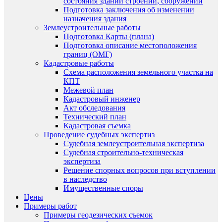
состояния зданий строений, сооружений
Подготовка заключения об изменении
назначения здания
Землеустроительные работы
Подготовка Карты (плана)
Подготовка описание местоположения
границ (ОМГ)
Кадастровые работы
Схема расположения земельного участка на
КПТ
Межевой план
Кадастровый инженер
Акт обследования
Технический план
Кадастровая съемка
Проведение судебных экспертиз
Судебная землеустроительная экспертиза
Судебная строительно-техническая
экспертиза
Решение спорных вопросов при вступлении
в наследство
Имущественные споры
Цены
Примеры работ
Примеры геодезических съемок