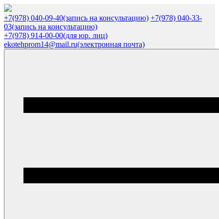
+7(978) 040-09-40
(запись на консультацию)
+7(978) 040-33-
03
(запись на консультацию)
+7(978) 914-00-00
(для юр. лиц)
ekotehprom14@mail.ru
(электронная почта)