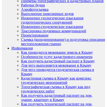
Примеры топографических и кадастровых планов
Рабочие будни
Аэрофотосъемка
Выполнение нивелирных ходов
Инженерно геологические изыскания
гидротехнических сооружений
Инженерно-геодезические изыскания
Трассировка подземных коммуникаций
Проектирование
Съемка (координирование) и подготовка описания
местоположения границ
Информация
Как проводится межевание земель в Крыму
Особенности услуг кадастрового инженера
Как получить кадастровый паспорт в Крыму
Для чего выполняется межевание в Крыму
Для чего проводится геодезическая съемка в
Крыму
Кадастровая съемка в Крыму как комплекс
геодезических мероприятий
Топографическая съемка в Крыму как вид
геодезических работ
Как получить кадастровый паспорт на дом,
здание, квартиру в Крыму
Как получить технический паспорт на дом,