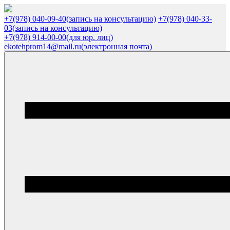
+7(978) 040-09-40
(запись на консультацию)
+7(978) 040-33-
03
(запись на консультацию)
+7(978) 914-00-00
(для юр. лиц)
ekotehprom14@mail.ru
(электронная почта)