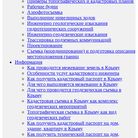
Примеры топографических и кадастровых планов
Рабочие будни
Аэрофотосъемка
Выполнение нивелирных ходов
Инженерно геологические изыскания
гидротехнических сооружений
Инженерно-геодезические изыскания
Трассировка подземных коммуникаций
Проектирование
Съемка (координирование) и подготовка описания
местоположения границ
Информация
Как проводится межевание земель в Крыму
Особенности услуг кадастрового инженера
Как получить кадастровый паспорт в Крыму
Для чего выполняется межевание в Крыму
Для чего проводится геодезическая съемка в
Крыму
Кадастровая съемка в Крыму как комплекс
геодезических мероприятий
Топографическая съемка в Крыму как вид
геодезических работ
Как получить кадастровый паспорт на дом,
здание, квартиру в Крыму
Как получить технический паспорт на дом,