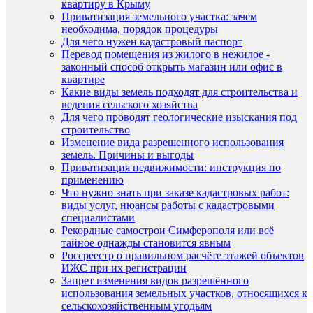
квартиру в Крыму
Приватизация земельного участка: зачем
необходима, порядок процедуры
Для чего нужен кадастровый паспорт
Перевод помещения из жилого в нежилое -
законный способ открыть магазин или офис в
квартире
Какие виды земель подходят для строительства и
ведения сельского хозяйства
Для чего проводят геологические изыскания под
строительство
Изменение вида разрешенного использования
земель. Причины и выгоды
Приватизация недвижимости: инструкция по
применению
Что нужно знать при заказе кадастровых работ:
виды услуг, нюансы работы с кадастровыми
специалистами
Рекордные самострои Симферополя или всё
тайное однажды становится явным
Россреестр о правильном расчёте этажей объектов
ИЖС при их регистрации
Запрет изменения видов разрешённого
использования земельных участков, относящихся к
сельскохозяйственным угодьям