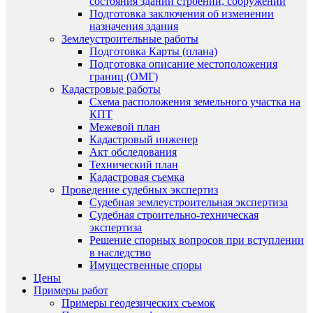
состояния зданий строений, сооружений
Подготовка заключения об изменении
назначения здания
Землеустроительные работы
Подготовка Карты (плана)
Подготовка описание местоположения
границ (ОМГ)
Кадастровые работы
Схема расположения земельного участка на
КПТ
Межевой план
Кадастровый инженер
Акт обследования
Технический план
Кадастровая съемка
Проведение судебных экспертиз
Судебная землеустроительная экспертиза
Судебная строительно-техническая
экспертиза
Решение спорных вопросов при вступлении
в наследство
Имущественные споры
Цены
Примеры работ
Примеры геодезических съемок