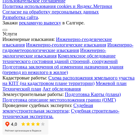
Пользовательское соглашение
Политика использования cookies и Яндекс.Метрики
Согласие на обработку персональных данных
Разработка сайта
.
Закажи
рекламную вывеску
в Салгире.
Услуги
Инженерные изыскания:
Инженерно-геодезические
изыскания
Инженерно-геологические изыскания
Инженерно-
гидрометеорологические изыскания
Инженерно-
экологические изыскания
Комплексное обследование
технического состояния зданий строений, сооружений
Подготовка заключения об изменении назначения здания
(перевод из нежилого в жилое)
Кадастровые работы:
Схема расположения земельного участка
на КПТ (на кадастровом плане территории)
Межевой план
Технический план
Акт обследования
Землеустроительные работы:
Подготовка Карты (плана)
Подготовка описание местоположения границ (ОМГ)
Проведение судебных экспертиз:
Судебная
землеустроительная экспертиза;
Судебная строительно-
техническая экспертиза.