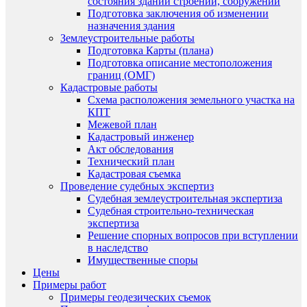
состояния зданий строений, сооружений
Подготовка заключения об изменении
назначения здания
Землеустроительные работы
Подготовка Карты (плана)
Подготовка описание местоположения
границ (ОМГ)
Кадастровые работы
Схема расположения земельного участка на
КПТ
Межевой план
Кадастровый инженер
Акт обследования
Технический план
Кадастровая съемка
Проведение судебных экспертиз
Судебная землеустроительная экспертиза
Судебная строительно-техническая
экспертиза
Решение спорных вопросов при вступлении
в наследство
Имущественные споры
Цены
Примеры работ
Примеры геодезических съемок