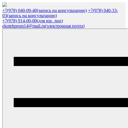
+7(978) 040-09-40
(запись на консультацию)
+7(978) 040-33-
03
(запись на консультацию)
+7(978) 914-00-00
(для юр. лиц)
ekotehprom14@mail.ru
(электронная почта)