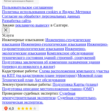
Пользовательское соглашение
Политика использования cookies и Яндекс.Метрики
Согласие на обработку персональных данных
Разработка сайта
.
Закажи
рекламную вывеску
в Салгире.
Услуги
Инженерные изыскания:
Инженерно-геодезические
изыскания
Инженерно-геологические изыскания
Инженерно-
гидрометеорологические изыскания
Инженерно-
экологические изыскания
Комплексное обследование
технического состояния зданий строений, сооружений
Подготовка заключения об изменении назначения здания
(перевод из нежилого в жилое)
Кадастровые работы:
Схема расположения земельного участка
на КПТ (на кадастровом плане территории)
Межевой план
Технический план
Акт обследования
Землеустроительные работы:
Подготовка Карты (плана)
Подготовка описание местоположения границ (ОМГ)
Проведение судебных экспертиз:
Судебная
землеустроительная экспертиза;
Судебная строительно-
техническая экспертиза.