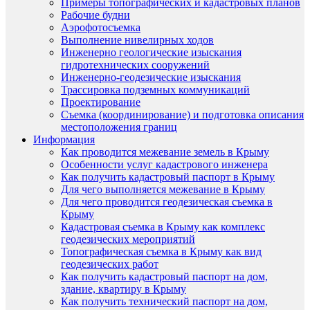
Примеры топографических и кадастровых планов
Рабочие будни
Аэрофотосъемка
Выполнение нивелирных ходов
Инженерно геологические изыскания
гидротехнических сооружений
Инженерно-геодезические изыскания
Трассировка подземных коммуникаций
Проектирование
Съемка (координирование) и подготовка описания
местоположения границ
Информация
Как проводится межевание земель в Крыму
Особенности услуг кадастрового инженера
Как получить кадастровый паспорт в Крыму
Для чего выполняется межевание в Крыму
Для чего проводится геодезическая съемка в
Крыму
Кадастровая съемка в Крыму как комплекс
геодезических мероприятий
Топографическая съемка в Крыму как вид
геодезических работ
Как получить кадастровый паспорт на дом,
здание, квартиру в Крыму
Как получить технический паспорт на дом,