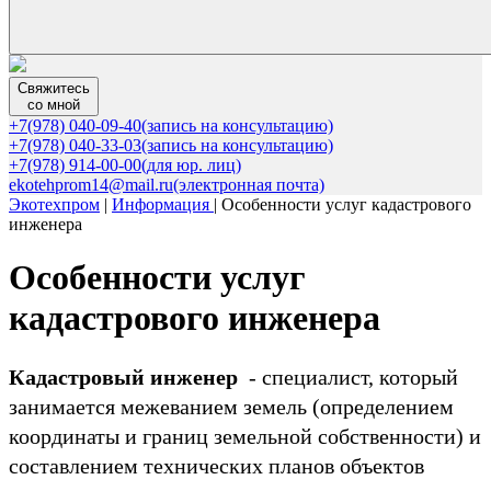
Свяжитесь
со мной
+7(978) 040-09-40
(запись на консультацию)
+7(978) 040-33-03
(запись на консультацию)
+7(978) 914-00-00
(для юр. лиц)
ekotehprom14@mail.ru
(электронная почта)
Экотехпром
|
Информация
|
Особенности услуг кадастрового
инженера
Особенности услуг
кадастрового инженера
Кадастровый инженер
- специалист, который
занимается межеванием земель (определением
координаты и границ земельной собственности) и
составлением технических планов объектов