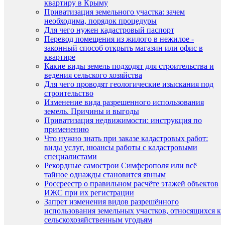
квартиру в Крыму
Приватизация земельного участка: зачем
необходима, порядок процедуры
Для чего нужен кадастровый паспорт
Перевод помещения из жилого в нежилое -
законный способ открыть магазин или офис в
квартире
Какие виды земель подходят для строительства и
ведения сельского хозяйства
Для чего проводят геологические изыскания под
строительство
Изменение вида разрешенного использования
земель. Причины и выгоды
Приватизация недвижимости: инструкция по
применению
Что нужно знать при заказе кадастровых работ:
виды услуг, нюансы работы с кадастровыми
специалистами
Рекордные самострои Симферополя или всё
тайное однажды становится явным
Россреестр о правильном расчёте этажей объектов
ИЖС при их регистрации
Запрет изменения видов разрешённого
использования земельных участков, относящихся к
сельскохозяйственным угодьям