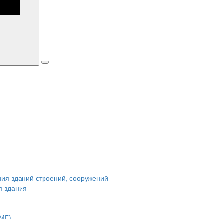
ния зданий строений, сооружений
я здания
ОМГ)