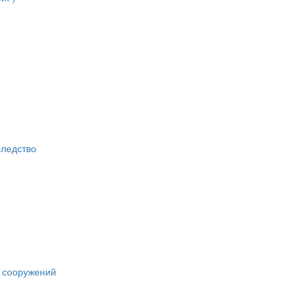
следство
х сооружений