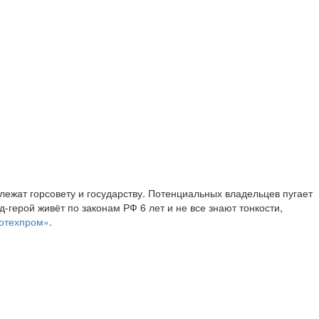
лежат горсовету и государству. Потенциальных владельцев пугает
д-герой живёт по законам РФ 6 лет и не все знают тонкости,
отехпром»
.