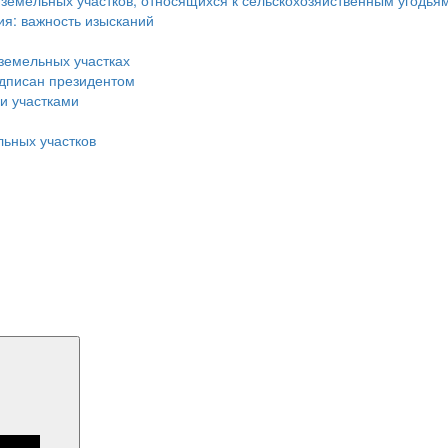
земельных участков, относящихся к сельскохозяйственным угодья
я: важность изысканий
земельных участках
одписан президентом
и участками
льных участков