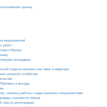
стоположения границ
ких мероприятий
х работ
ртиру в Крыму
Крыму
 порядок процедуры
пособ открыть магазин или офис в квартире
ния сельского хозяйства
тельство
 Причины и выгоды
ию
услуг, нюансы работы с кадастровыми специалистами
днажды становится явным
С при их регистрации