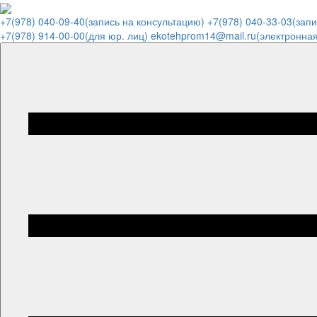
+7(978) 040-09-40
(запись на консультацию)
+7(978) 040-33-03
(зап
+7(978) 914-00-00
(для юр. лиц)
ekotehprom14@mail.ru
(электронная