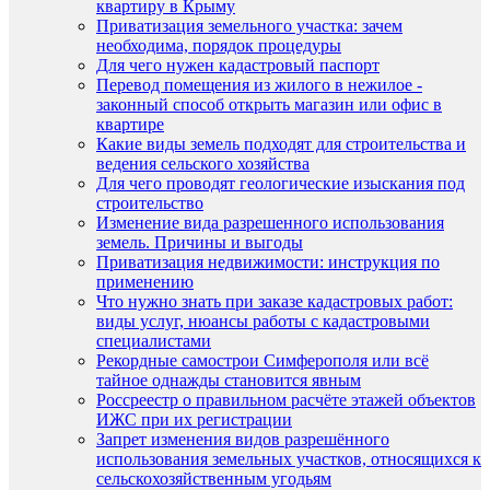
квартиру в Крыму
Приватизация земельного участка: зачем
необходима, порядок процедуры
Для чего нужен кадастровый паспорт
Перевод помещения из жилого в нежилое -
законный способ открыть магазин или офис в
квартире
Какие виды земель подходят для строительства и
ведения сельского хозяйства
Для чего проводят геологические изыскания под
строительство
Изменение вида разрешенного использования
земель. Причины и выгоды
Приватизация недвижимости: инструкция по
применению
Что нужно знать при заказе кадастровых работ:
виды услуг, нюансы работы с кадастровыми
специалистами
Рекордные самострои Симферополя или всё
тайное однажды становится явным
Россреестр о правильном расчёте этажей объектов
ИЖС при их регистрации
Запрет изменения видов разрешённого
использования земельных участков, относящихся к
сельскохозяйственным угодьям