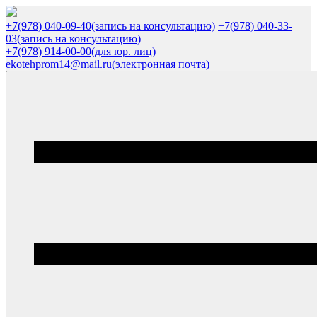
+7(978) 040-09-40
(запись на консультацию)
+7(978) 040-33-
03
(запись на консультацию)
+7(978) 914-00-00
(для юр. лиц)
ekotehprom14@mail.ru
(электронная почта)