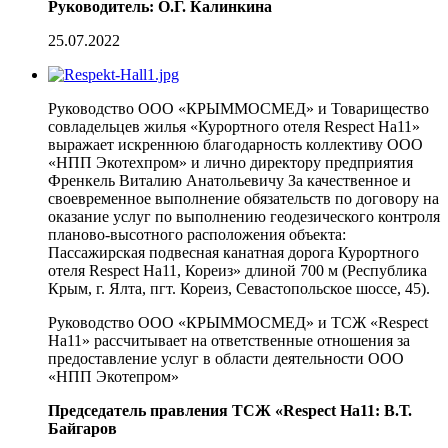
Руководитель: О.Г. Калинкина
25.07.2022
Руководство ООО «КРЫММОСМЕД» и Товарищество
совладельцев жилья «Курортного отеля Respect На11»
выражает искреннюю благодарность коллективу ООО
«НПП Экотехпром» и лично директору предприятия
Френкель Виталию Анатольевичу За качественное и
своевременное выполнение обязательств по договору на
оказание услуг по выполнению геодезического контроля
планово-высотного расположения объекта:
Пассажирская подвесная канатная дорога Курортного
отеля Respect На11, Кореиз» длиной 700 м (Республика
Крым, г. Ялта, пгт. Кореиз, Севастопольское шоссе, 45).
Руководство ООО «КРЫММОСМЕД» и ТСЖ «Respect
На11» рассчитывает на ответственные отношения за
предоставление услуг в области деятельности ООО
«НПП Экотепром»
Председатель правления ТСЖ «Respect На11: В.Т.
Байгаров