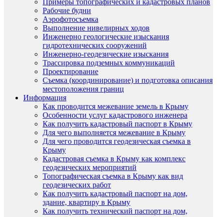
Примеры топографических и кадастровых планов
Рабочие будни
Аэрофотосъемка
Выполнение нивелирных ходов
Инженерно геологические изыскания
гидротехнических сооружений
Инженерно-геодезические изыскания
Трассировка подземных коммуникаций
Проектирование
Съемка (координирование) и подготовка описания
местоположения границ
Информация
Как проводится межевание земель в Крыму
Особенности услуг кадастрового инженера
Как получить кадастровый паспорт в Крыму
Для чего выполняется межевание в Крыму
Для чего проводится геодезическая съемка в
Крыму
Кадастровая съемка в Крыму как комплекс
геодезических мероприятий
Топографическая съемка в Крыму как вид
геодезических работ
Как получить кадастровый паспорт на дом,
здание, квартиру в Крыму
Как получить технический паспорт на дом,