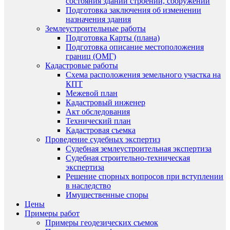
состояния зданий строений, сооружений
Подготовка заключения об изменении
назначения здания
Землеустроительные работы
Подготовка Карты (плана)
Подготовка описание местоположения
границ (ОМГ)
Кадастровые работы
Схема расположения земельного участка на
КПТ
Межевой план
Кадастровый инженер
Акт обследования
Технический план
Кадастровая съемка
Проведение судебных экспертиз
Судебная землеустроительная экспертиза
Судебная строительно-техническая
экспертиза
Решение спорных вопросов при вступлении
в наследство
Имущественные споры
Цены
Примеры работ
Примеры геодезических съемок