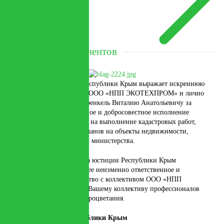
Отзывы наших клиентов
Министерство юстиции Республики Крым выражает искреннюю
благодарность коллективу ООО «НПП ЭКОТЕХПРОМ» и лично
директору предприятия Френкель Виталию Анатольевичу за
качественное, своевременное и добросовестное исполнение
обязательств по договорам на выполнение кадастровых работ,
технических и межевых планов на объекты недвижимости,
находящиеся в управлении министерства.
Руководство Министерства юстиции Республики Крым
рассчитывает на дальнейшее неизменно ответственное и
плодотворное сотрудничество с коллективом ООО «НПП
ЭКОТЕХПРОМ». Желаем Вашему коллективу профессионалов
успехов, благополучия и процветания.
Министр юстиции Республики Крым