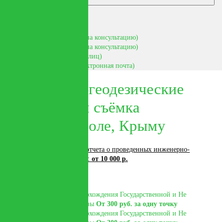
Свяжитесь
со мной
+7(978) 040-09-40
(запись на консультацию)
+7(978) 040-33-03
(запись на консультацию)
+7(978) 914-00-00
(для юр. лиц)
ekotehprom14@mail.ru
(электронная почта)
Экотехпром
|
Гео новая
Инженерно-геодезические
изыскания и съёмка
в Симферополе, Крыму
Подготовка технического отчета о проведенных инженерно-
геодезических изысканиях:
от 10 000 р.
Технический отчет для прохождения Государственной и Не
Государственной экспертизы
От 300 руб. за одну точку
Технический отчет для прохождения Государственной и Не