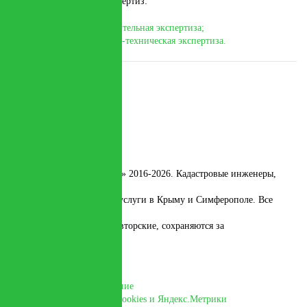
Проведение судебных экспертиз:
Судебная землеустроительная экспертиза;
Судебная строительно-техническая экспертиза.
О компании
Цены
Документы
Примеры работ
Отзывы
Контакты
© ООО НПП «Экотехпром» 2016-2026. Кадастровые инженеры,
геодезия,
консалтинг, юридические услуги в Крыму и Симферополе. Все
авторские
права, включая смежные авторские, сохраняются за
правообладателями
Пользовательское соглашение
Политика использования cookies и Яндекс.Метрики