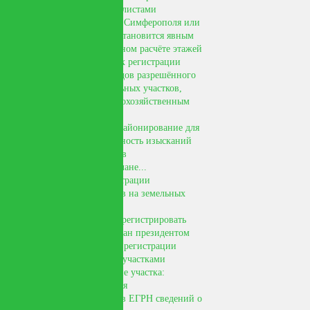
кадастровыми специалистами
Рекордные самострои Симферополя или
всё тайное однажды становится явным
Россреестр о правильном расчёте этажей
объектов ИЖС при их регистрации
Запрет изменения видов разрешённого
использования земельных участков,
относящихся к сельскохозяйственным
угодьям
Сейсмическое микрорайонирование для
проектирования: важность изысканий
Опять о ГПЗУ и дате в
градостроительном плане...
Новые правила регистрации
построенных объектов на земельных
участках
Закон, обязывающий регистрировать
частные дома, подписан президентом
Изменения в порядке регистрации
сделок с земельными участками
Как сделать межевание участка:
пошаговая инструкция
О важности наличия в ЕГРН сведений о