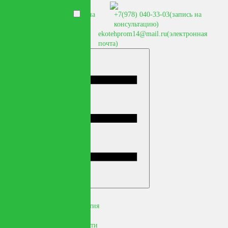
+7(978) 040-09-40
(запись на
+7(978) 040-33-03
(запись на
консультацию)
консультацию)
+7(978) 914-00-00
(для юр.
ekotehprom14@mail.ru
(электронная
лиц)
почта)
О нас
Документы предприятия
Отзывы
Грамоты, благодарности