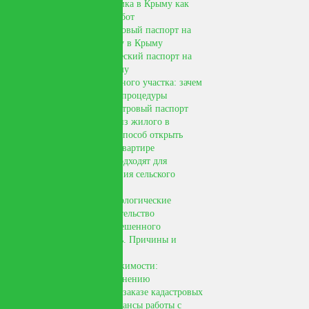
Топографическая съемка в Крыму как
вид геодезических работ
Как получить кадастровый паспорт на
дом, здание, квартиру в Крыму
Как получить технический паспорт на
дом, квартиру в Крыму
Приватизация земельного участка: зачем
необходима, порядок процедуры
Для чего нужен кадастровый паспорт
Перевод помещения из жилого в
нежилое - законный способ открыть
магазин или офис в квартире
Какие виды земель подходят для
строительства и ведения сельского
хозяйства
Для чего проводят геологические
изыскания под строительство
Изменение вида разрешенного
использования земель. Причины и
выгоды
Приватизация недвижимости:
инструкция по применению
Что нужно знать при заказе кадастровых
работ: виды услуг, нюансы работы с