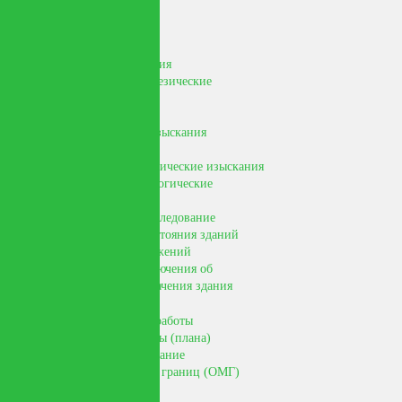
Новости Вконтакте
Услуги
Инженерные изыскания
Инженерно-геодезические
изыскания
Инженерно-
геологические изыскания
Инженерно-
гидрометеорологические изыскания
Инженерно-экологические
изыскания
Комплексное обследование
технического состояния зданий
строений, сооружений
Подготовка заключения об
изменении назначения здания
Землеустроительные работы
Подготовка Карты (плана)
Подготовка описание
местоположения границ (ОМГ)