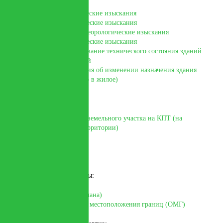
Инженерно-геодезические изыскания
Инженерно-геологические изыскания
Инженерно-гидрометеорологические изыскания
Инженерно-экологические изыскания
Комплексное обследование технического состояния зданий
строений, сооружений
Подготовка заключения об изменении назначения здания
(перевод из нежилого в жилое)
Кадастровые работы:
Схема расположения земельного участка на КПТ (на
кадастровом плане территории)
Межевой план
Технический план
Акт обследования
Землеустроительные работы:
Подготовка Карты (плана)
Подготовка описание местоположения границ (ОМГ)