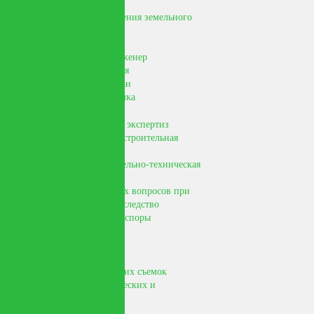
Кадастровые работы
Схема расположения земельного
участка на КПТ
Межевой план
Кадастровый инженер
Акт обследования
Технический план
Кадастровая съемка
Проведение судебных экспертиз
Судебная землеустроительная
экспертиза
Судебная строительно-техническая
экспертиза
Решение спорных вопросов при
вступлении в наследство
Имущественные споры
Цены
Примеры работ
Примеры геодезических съемок
Примеры топографических и
кадастровых планов
Рабочие будни