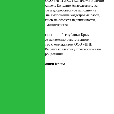
благодарность коллективу ООО «НПП ЭКОТЕХПРОМ» и лично
директору предприятия Френкель Виталию Анатольевичу за
качественное, своевременное и добросовестное исполнение
обязательств по договорам на выполнение кадастровых работ,
технических и межевых планов на объекты недвижимости,
находящиеся в управлении министерства.
Руководство Министерства юстиции Республики Крым
рассчитывает на дальнейшее неизменно ответственное и
плодотворное сотрудничество с коллективом ООО «НПП
ЭКОТЕХПРОМ». Желаем Вашему коллективу профессионалов
успехов, благополучия и процветания.
Министр юстиции Республики Крым
О. Г. Шаповалов
22.02.2024